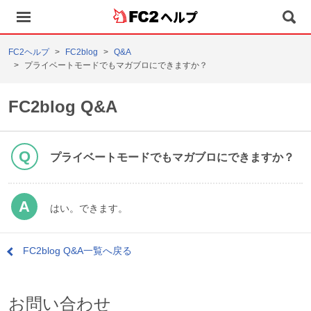
ヘルプ
FC2ヘルプ
FC2blog
Q&A
プライベートモードでもマガブロにできますか？
FC2blog Q&A
プライベートモードでもマガブロにできますか？
はい。できます。
FC2blog Q&A一覧へ戻る
お問い合わせ