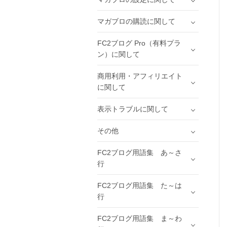
マガブロの購読に関して
FC2ブログ Pro（有料プラ
ン）に関して
商用利用・アフィリエイト
に関して
表示トラブルに関して
その他
FC2ブログ用語集 あ～さ
行
FC2ブログ用語集 た～は
行
FC2ブログ用語集 ま～わ