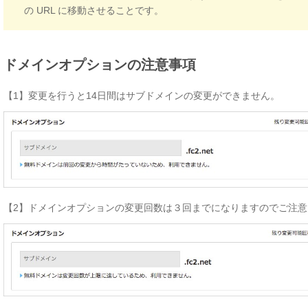
の URL に移動させることです。
ドメインオプションの注意事項
【1】変更を行うと
14
日間はサブドメインの変更ができません。
【2】
ドメインオプションの変更回数は３回までになりますのでご注意