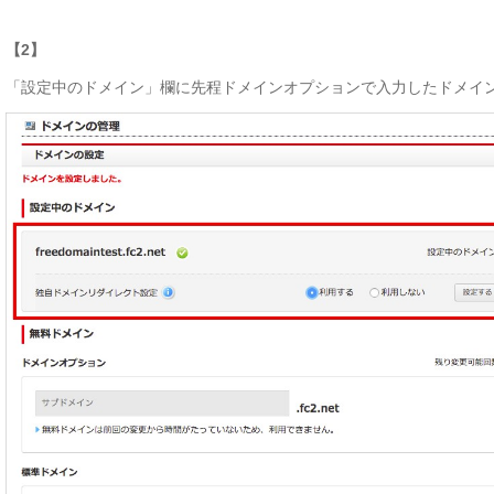
【2】
「設定中のドメイン」欄に先程ドメインオプションで入力したドメイ