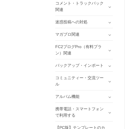
コメント・トラックバック
関連
迷惑投稿への対処
マガブロ関連
FC2ブログPro（有料プラ
ン）関連
バックアップ・インポート
コミュニティー・交流ツー
ル
アルバム機能
携帯電話・スマートフォン
で利用する
【PC版】テンプレートのカ