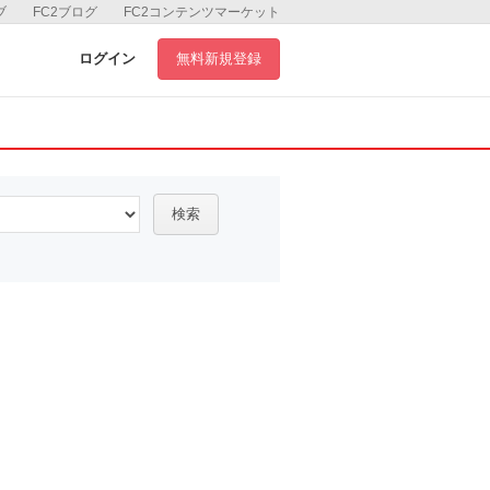
ブ
FC2ブログ
FC2コンテンツマーケット
ログイン
無料新規登録
検索