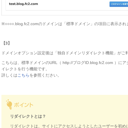
※○○○○.blog.fc2.comのドメインは「標準ドメイン」の項目に表示さ
【3】
ドメインオプション設定後は「独自ドメインリダイレクト機能」がご
こちらは、標準ドメインのURL（ http://ブログID.blog.fc2.com 
イレクトを行う機能です。
詳しくは
こちら
を参照ください。
リダイレクトとは？
リダイレクトは、サイトにアクセスしようとしたユーザーを初めにリ