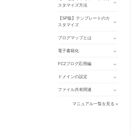
スタマイズ方法
【SP版】テンプレートのカ
スタマイズ
ブログマップとは
電子書籍化
FC2ブログ応用編
ドメインの設定
ファイル共有関連
マニュアル一覧を見る »