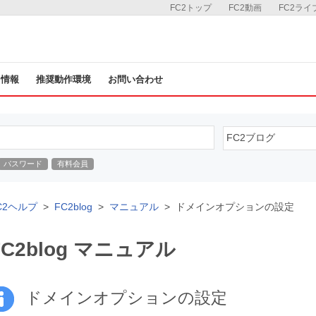
FC2トップ
FC2動画
FC2ライ
ス情報
推奨動作環境
お問い合わせ
パスワード
有料会員
C2ヘルプ
FC2blog
マニュアル
ドメインオプションの設定
FC2blog マニュアル
ドメインオプションの設定