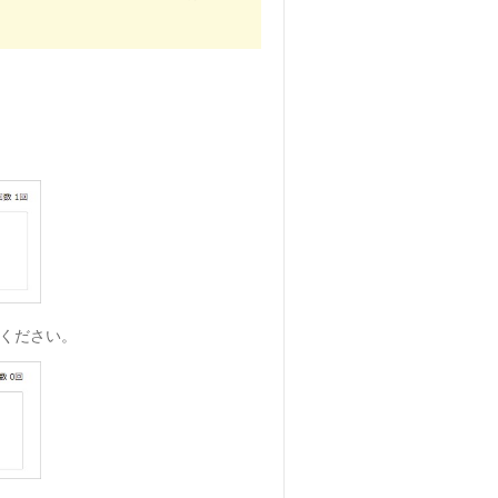
ください。