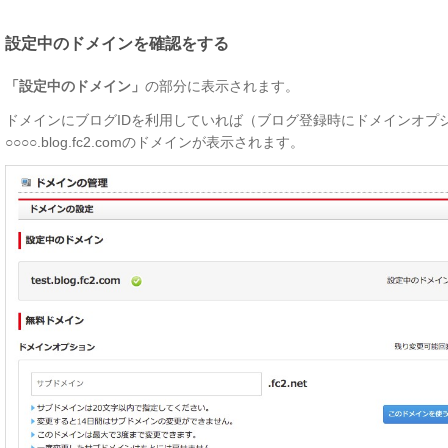
設定中のドメインを確認をする
「設定中のドメイン」
の部分に表示されます。
ドメインにブログ
ID
を利用していれば（ブログ登録時にドメインオプ
○○○○.blog.fc2.comのドメインが表示されます。