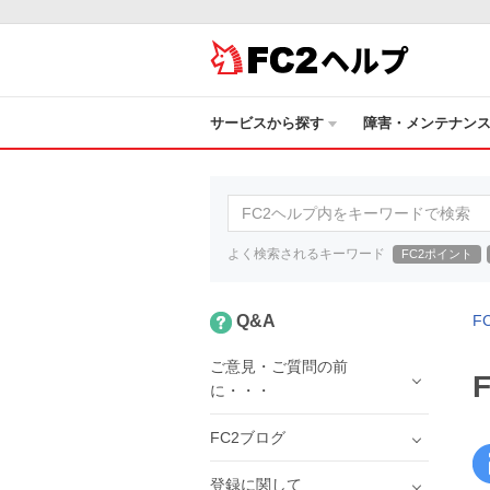
ヘルプ
サービスから探す
障害・メンテナン
よく検索されるキーワード
FC2ポイント
Q&A
F
ご意見・ご質問の前
に・・・
FC2ブログ
登録に関して