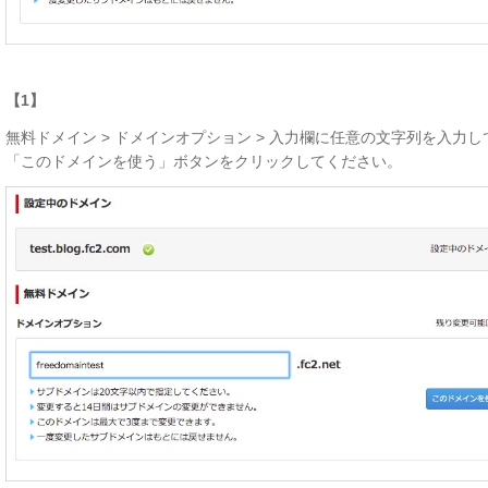
【1】
無料ドメイン > ドメインオプション > 入力欄に任意の文字列を入力し
「このドメインを使う」ボタンをクリックしてください。