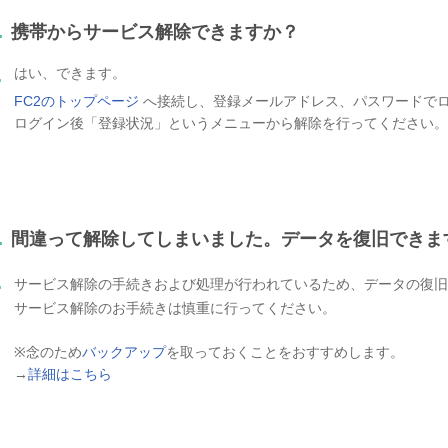
.
携帯からサービス解除できますか？
はい、できます。
.
FC2のトップページ
へ接続し、登録メールアドレス、パスワードで
ログイン後「登録状況」というメニューから解除を行ってください。
.
間違って解除してしまいました。データを復旧できま
.
サービス解除の手続きおよび処理が行われているため、データの復旧
サービス解除のお手続きは慎重に行ってください。
※念のため
バックアップ
を取っておくことをおすすめします。
→
詳細はこちら