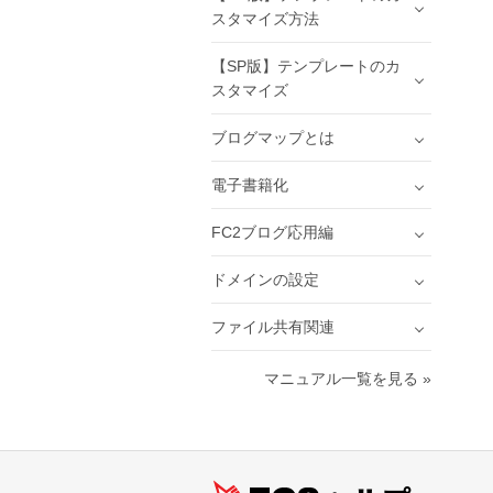
スタマイズ方法
【SP版】テンプレートのカ
スタマイズ
ブログマップとは
電子書籍化
FC2ブログ応用編
ドメインの設定
ファイル共有関連
マニュアル一覧を見る »