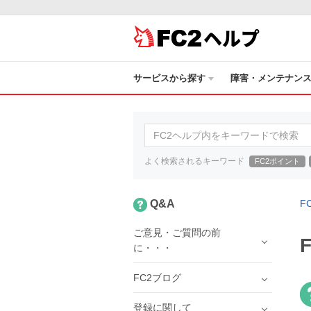
ヘルプ
サービスから探す
障害・メンテナン
よく検索されるキーワード
FC2ポイント
Q&A
F
ご意見・ご質問の前
に・・・
FC2ブログ
登録に関して