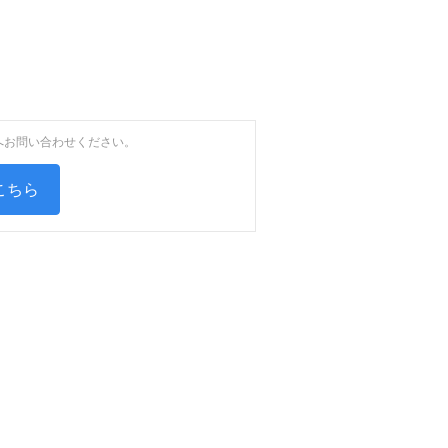
へお問い合わせください。
こちら