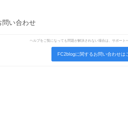
お問い合わせ
ヘルプをご覧になっても問題が解決されない場合は、サポート
FC2blogに関するお問い合わせは