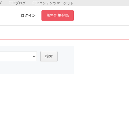
ブ
FC2ブログ
FC2コンテンツマーケット
ログイン
無料新規登録
検索