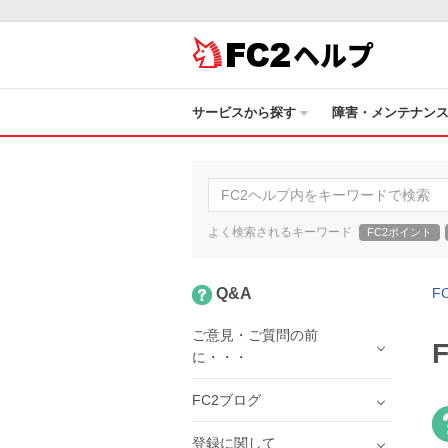
ヘルプ
サービスから探す
障害・メンテナン
よく検索されるキーワード
FC2ポイント
Q&A
F
ご意見・ご質問の前
に・・・
FC2ブログ
登録に関して