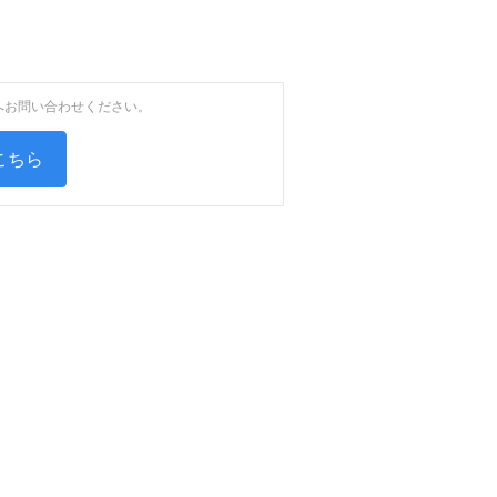
へお問い合わせください。
こちら