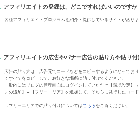
.
アフィリエイトの登録は、どこですればいいのですか
各種アフィリエイトプログラムを紹介・提供しているサイトがありま
.
.
アフィリエイトの広告やバナー広告の貼り方や貼り付
.
広告の貼り方は、広告元でコードなどをコピーするようになってお
くすべてをコピーして、お好きな場所に貼り付けてください。
一般的にはブログの管理画面にログインしていただき【環境設定】
ンの追加】→【フリーエリア】を追加して、そちらに発行したコード
→フリーエリアでの貼り付けについては
こちら
をご覧ください。