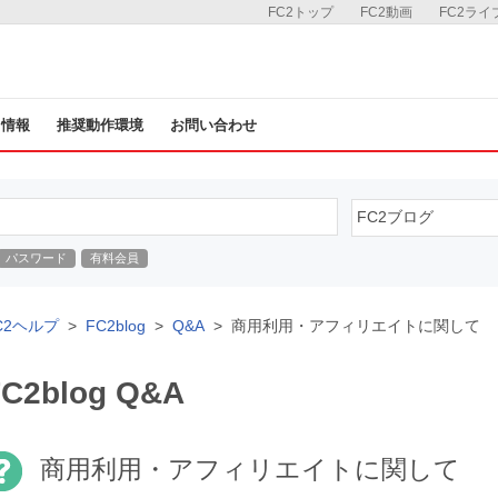
FC2トップ
FC2動画
FC2ライ
ス情報
推奨動作環境
お問い合わせ
パスワード
有料会員
C2ヘルプ
FC2blog
Q&A
商用利用・アフィリエイトに関して
FC2blog Q&A
商用利用・アフィリエイトに関して