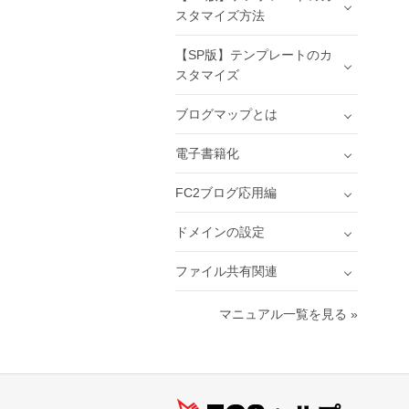
スタマイズ方法
【SP版】テンプレートのカ
スタマイズ
ブログマップとは
電子書籍化
FC2ブログ応用編
ドメインの設定
ファイル共有関連
マニュアル一覧を見る »