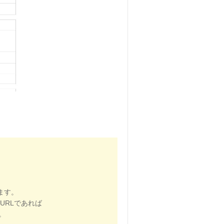
ます。
うURLであれば
。