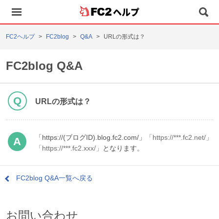
ヘルプ
FC2ヘルプ
FC2blog
Q&A
URLの形式は？
FC2blog Q&A
URLの形式は？
「https://(ブログID).blog.fc2.com/」
「https://***.fc2.net/」
「https://***.fc2.xxx/
」
となります。
FC2blog Q&A一覧へ戻る
お問い合わせ