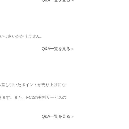
はいっさいかかりません。
Q&A一覧を見る »
％差し引いたポイントが売り上げにな
できます。また、FC2の有料サービスの
Q&A一覧を見る »