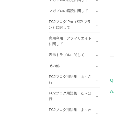
マガブロの購読に関して
FC2ブログ Pro（有料プラ
ン）に関して
商用利用・アフィリエイト
に関して
表示トラブルに関して
その他
FC2ブログ用語集 あ～さ
Q
行
A
FC2ブログ用語集 た～は
行
FC2ブログ用語集 ま～わ