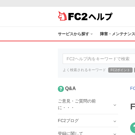
ヘルプ
サービスから探す
障害・メンテナン
よく検索されるキーワード
FC2ポイント
Q&A
F
ご意見・ご質問の前
に・・・
FC2ブログ
登録に関して