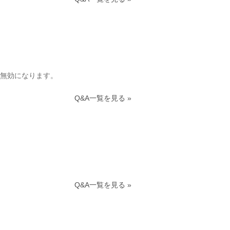
も無効になります。
Q&A一覧を見る »
Q&A一覧を見る »