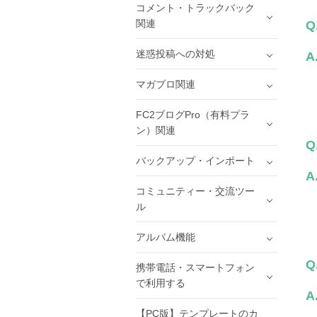
コメント・トラックバック
関連
Q
迷惑投稿への対処
A
マガブロ関連
FC2ブログPro（有料プラ
ン）関連
Q
バックアップ・インポート
A
コミュニティー・交流ツー
ル
アルバム機能
Q
携帯電話・スマートフォン
で利用する
A
【PC版】テンプレートのカ