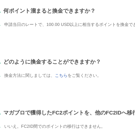
.
何ポイント溜まると換金できますか？
.
申請当日のレートで、100.00 USD以上に相当するポイントを換金で
.
どのように換金することができますか？
.
換金方法に関しましては、
こちら
をご覧ください。
.
マガブロで獲得したFC2ポイントを、他のFC2IDへ
.
いいえ。FC2ID間でのポイントの移行はできません。