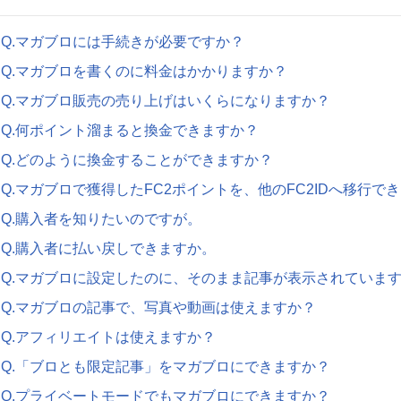
Q.マガブロには手続きが必要ですか？
Q.マガブロを書くのに料金はかかりますか？
Q.マガブロ販売の売り上げはいくらになりますか？
Q.何ポイント溜まると換金できますか？
Q.どのように換金することができますか？
Q.マガブロで獲得したFC2ポイントを、他のFC2IDへ移行で
Q.購入者を知りたいのですが。
Q.購入者に払い戻しできますか。
Q.マガブロに設定したのに、そのまま記事が表示されていま
Q.マガブロの記事で、写真や動画は使えますか？
Q.アフィリエイトは使えますか？
Q.「ブロとも限定記事」をマガブロにできますか？
Q.プライベートモードでもマガブロにできますか？