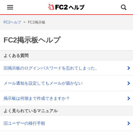
ヘルプ
FC2ヘルプ
FC2掲示板
FC2掲示板ヘルプ
よくある質問
旧掲示板のログインパスワードを忘れてしまった。
メール通知を設定してもメールが届かない
掲示板は何個まで作成できますか？
よく見られているマニュアル
旧ユーザーの移行手順