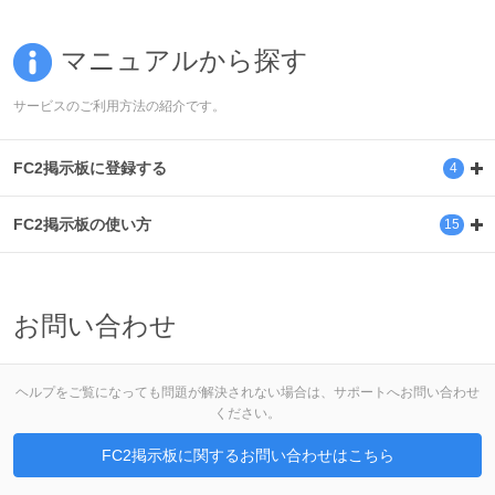
マニュアルから探す
サービスのご利用方法の紹介です。
FC2掲示板に登録する
4
FC2掲示板の使い方
15
お問い合わせ
ヘルプをご覧になっても問題が解決されない場合は、サポートへお問い合わせ
ください。
FC2掲示板に関するお問い合わせはこちら