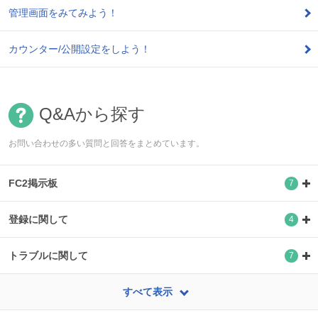
管理画面をみてみよう！
カウンター/公開設定をしよう！
Q&Aから探す
お問い合わせの多い質問と回答をまとめています。
FC2掲示板
7
登録に関して
4
トラブルに関して
7
すべて表示