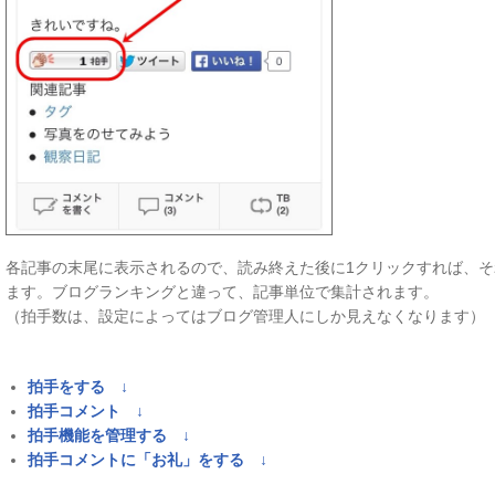
各記事の末尾に表示されるので、読み終えた後に1クリックすれば、
ます。ブログランキングと違って、記事単位で集計されます。
（拍手数は、設定によってはブログ管理人にしか見えなくなります）
拍手をする ↓
拍手コメント ↓
拍手機能を管理する ↓
拍手コメントに「お礼」をする ↓