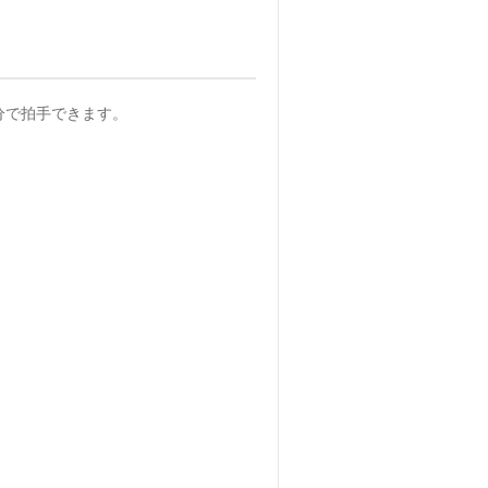
分で拍手できます。