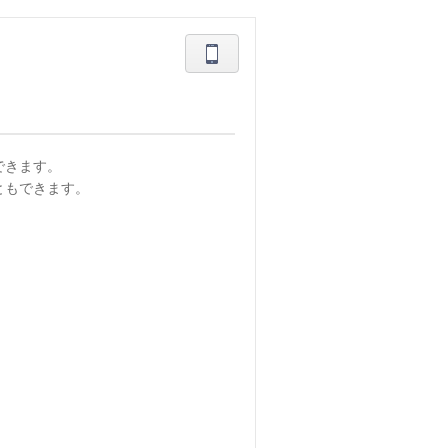
できます。
ともできます。