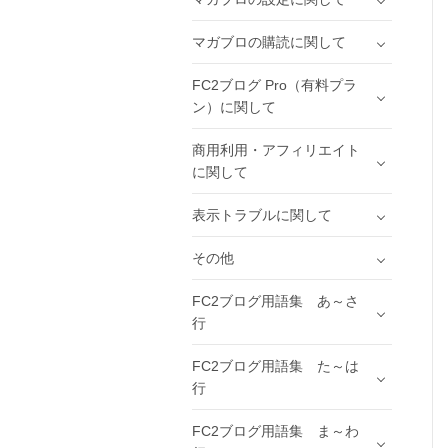
マガブロの購読に関して
FC2ブログ Pro（有料プラ
ン）に関して
商用利用・アフィリエイト
に関して
表示トラブルに関して
その他
FC2ブログ用語集 あ～さ
行
FC2ブログ用語集 た～は
行
FC2ブログ用語集 ま～わ