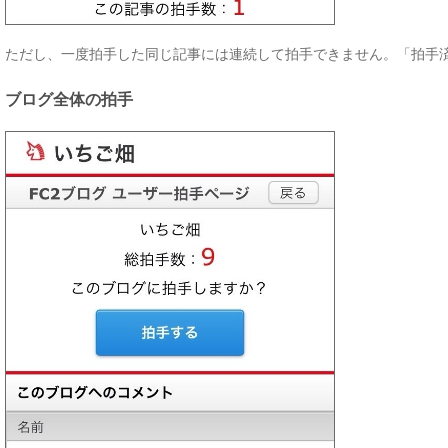
ただし、一度拍手した同じ記事には連続して拍手できません。「拍手
ブログ全体の拍手