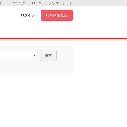
ブ
FC2ブログ
FC2コンテンツマーケット
ログイン
無料新規登録
検索