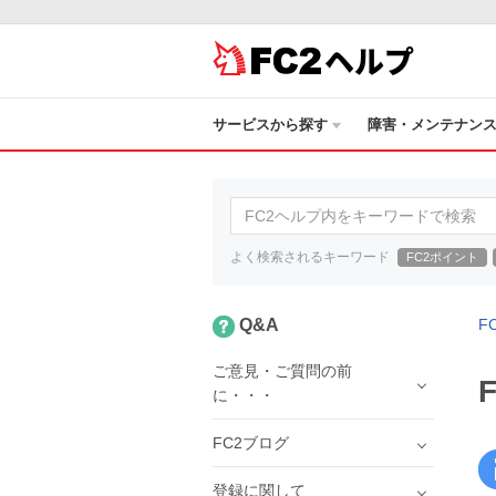
ヘルプ
サービスから探す
障害・メンテナン
よく検索されるキーワード
FC2ポイント
Q&A
F
ご意見・ご質問の前
に・・・
FC2ブログ
登録に関して