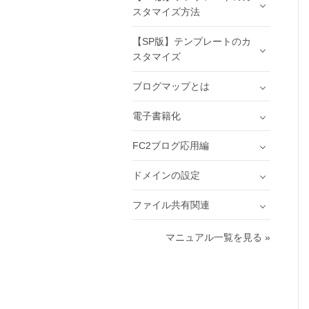
スタマイズ方法
【SP版】テンプレートのカ
スタマイズ
ブログマップとは
電子書籍化
FC2ブログ応用編
ドメインの設定
ファイル共有関連
マニュアル一覧を見る »