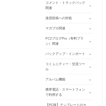
コメント・トラックバック
関連
迷惑投稿への対処
マガブロ関連
FC2ブログPro（有料プラ
ン）関連
バックアップ・インポート
コミュニティー・交流ツー
ル
アルバム機能
携帯電話・スマートフォン
で利用する
【PC版】テンプレートのカ