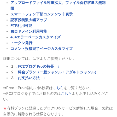
アップロードファイル容量拡大、ファイル保存容量の無制
限
スマートフォン下部コンテンツ非表示
記事投稿数大幅アップ
FTP利用可能
独自ドメイン利用可能
404エラーページカスタマイズ
トークン発行
コメント投稿完了ページカスタマイズ
詳細については、以下よりご参照ください。
１．
FC2ブログ Proの特長 ↓
２．
料金プラン（一般ジャンル・アダルトジャンル） ↓
３．
お支払い方法 ↓
⇒Free・Proの詳しい比較表は
こちら
をご覧ください。
⇒FC2ブログをすでにお持ちの方は
こちら
よりお申し込みくださ
い。
★
有料プランに登録したブログIDをサービス解除した場合、契約は
自動的に解除される仕様となります。