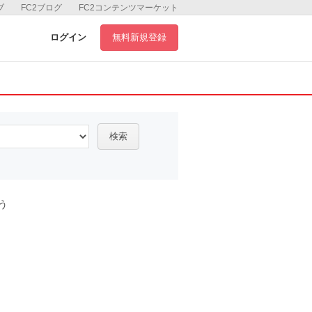
ブ
FC2ブログ
FC2コンテンツマーケット
ログイン
無料新規登録
検索
う