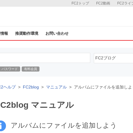
FC2トップ
FC2動画
FC2ライ
ス情報
推奨動作環境
お問い合わせ
パスワード
有料会員
C2ヘルプ
FC2blog
マニュアル
アルバムにファイルを追加しよ
FC2blog マニュアル
アルバムにファイルを追加しよう