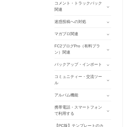
コメント・トラックバック
関連
迷惑投稿への対処
マガブロ関連
FC2ブログPro（有料プラ
ン）関連
バックアップ・インポート
コミュニティー・交流ツー
ル
アルバム機能
携帯電話・スマートフォン
で利用する
【PC版】テンプレートのカ