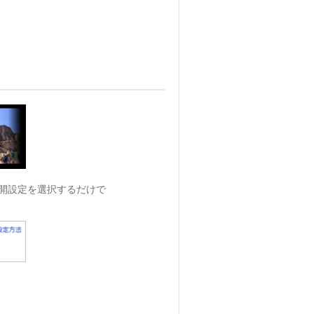
公開設定を選択するだけで