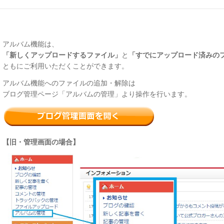
アルバム機能は、
「新しくアップロードするファイル」
と
「すでにアップロード済みの
ともにご利用いただくことができます。
アルバム機能へのファイルの追加・解除は
ブログ管理ページ「アルバムの管理」より操作を行います。
【旧・管理画面の場合】​