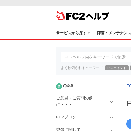
ヘルプ
サービスから探す
障害・メンテナン
よく検索されるキーワード
FC2ポイント
Q&A
F
ご意見・ご質問の前
に・・・
FC2ブログ
登録に関して