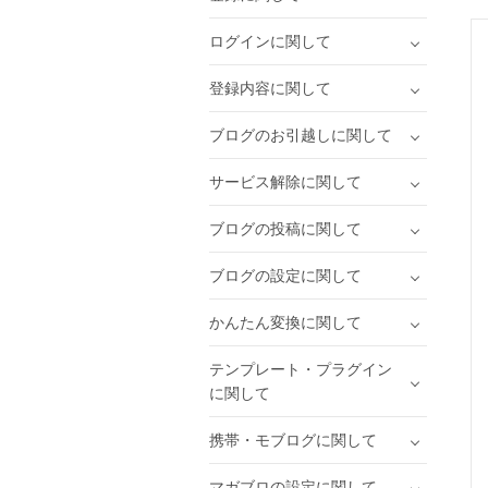
ログインに関して
登録内容に関して
ブログのお引越しに関して
サービス解除に関して
ブログの投稿に関して
ブログの設定に関して
かんたん変換に関して
テンプレート・プラグイン
に関して
携帯・モブログに関して
マガブロの設定に関して