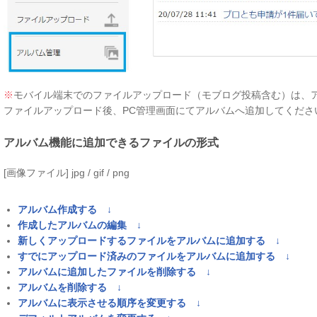
※
モバイル端末でのファイルアップロード（モブログ投稿含む）は、
ファイルアップロード後、PC管理画面にてアルバムへ追加してくださ
アルバム機能に追加できるファイルの形式
[画像ファイル] jpg / gif / png
アルバム作成する ↓
作成したアルバムの編集 ↓
新しくアップロードするファイルをアルバムに追加する ↓
すでにアップロード済みのファイルをアルバムに追加する ↓
アルバムに追加したファイルを削除する ↓
アルバムを削除する ↓
アルバムに表示させる順序を変更する ↓