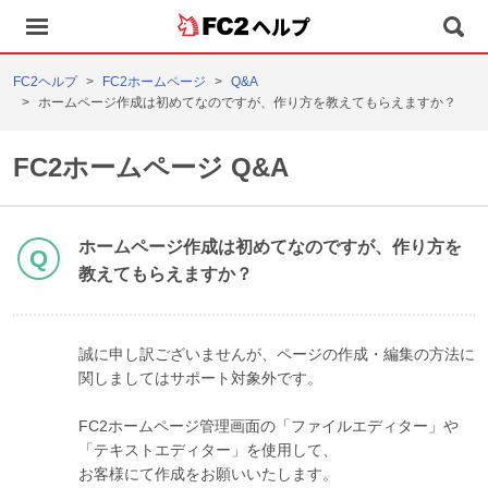
ヘルプ
FC2ヘルプ
FC2ホームページ
Q&A
ホームページ作成は初めてなのですが、作り方を教えてもらえますか？
FC2ホームページ Q&A
ホームページ作成は初めてなのですが、作り方を
教えてもらえますか？
誠に申し訳ございませんが、ページの作成・編集の方法に
関しましてはサポート対象外です。
FC2ホームページ管理画面の「ファイルエディター」や
「テキストエディター」を使用して、
お客様にて作成をお願いいたします。