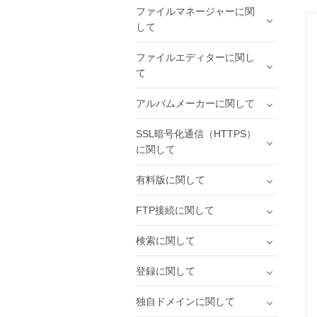
ファイルマネージャーに関
して
ファイルエディターに関し
て
アルバムメーカーに関して
SSL暗号化通信（HTTPS）
に関して
有料版に関して
FTP接続に関して
検索に関して
登録に関して
独自ドメインに関して