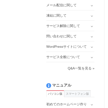
メール配信に関して
凍結に関して
サービス解除に関して
問い合わせに関して
WordPressサイトについて
サービス全般について
Q&A一覧を見る »
マニュアル
パソコン版
スマートフォン版
初めてのホームページ作り