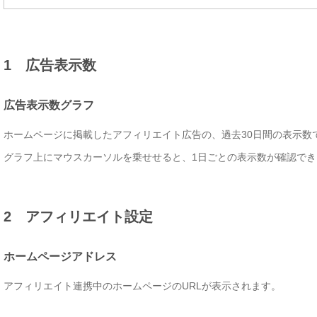
1 広告表示数
広告表示数グラフ
ホームページに掲載したアフィリエイト広告の、過去30日間の表示数
グラフ上にマウスカーソルを乗せせると、1日ごとの表示数が確認でき
2 アフィリエイト設定
ホームページアドレス
アフィリエイト連携中のホームページのURLが表示されます。