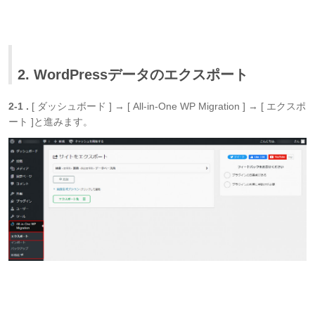
2. WordPressデータのエクスポート
2-1 .
[ ダッシュボード ] → [ All-in-One WP Migration ] → [ エクスポ
ート ]と進みます。