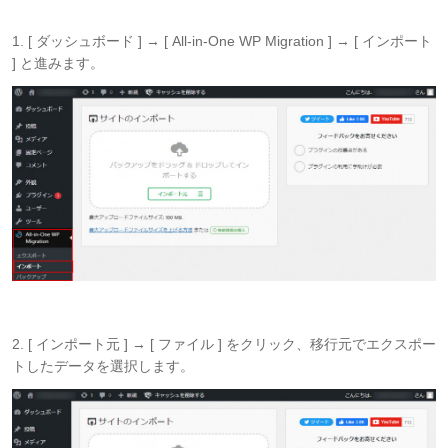
1. [ ダッシュボード ] → [ All-in-One WP Migration ] → [ インポート
] と進みます。
2. [ インポート元 ] → [ ファイル ] をクリック、移行元でエクスポー
トしたデータを選択します。