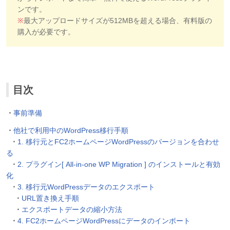
ンです。
※
最大アップロードサイズが512MBを超える場合、有料版の
購入が必要です。
目次
・
事前準備
・
他社で利用中のWordPress移行手順
・
1. 移行元とFC2ホームページWordPressのバージョンを合わせ
る
・
2. プラグイン[ All-in-one WP Migration ] のインストールと有効
化
・
3. 移行元WordPressデータのエクスポート
・
URL置き換え手順
・
エクスポートデータの縮小方法
・
4. FC2ホームページWordPressにデータのインポート