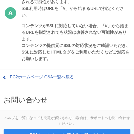
される可能性があります。
SSL利用時はURLを「//」から始まる
URL
で指定くださ
い。
コンテンツがSSLに対応していない場合、「//」から始ま
るURLを指定されても状況は改善されない可能性があり
ます。
コンテンツの提供元にSSLの対応状況をご確認いただき、
SSLに対応したHTMLタグをご利用いただくなどご対応を
お願いします。
FC2ホームページ Q&A一覧へ戻る
お問い合わせ
ヘルプをご覧になっても問題が解決されない場合は、サポートへお問い合わせ
ください。