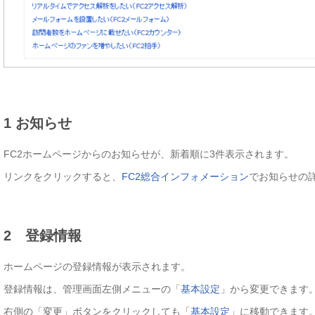
1 お知らせ
FC2ホームページからのお知らせが、新着順に3件表示されます。
リンクをクリックすると、
FC2総合インフォメーション
でお知らせの
2 登録情報
ホームページの登録情報が表示されます。
登録情報は、管理画面左側メニューの「
基本設定
」から変更できます
右側の「変更」ボタンをクリックしても「
基本設定
」に移動できます