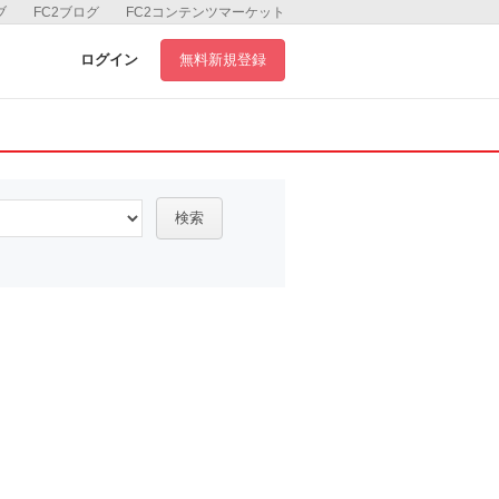
ブ
FC2ブログ
FC2コンテンツマーケット
ログイン
無料新規登録
検索