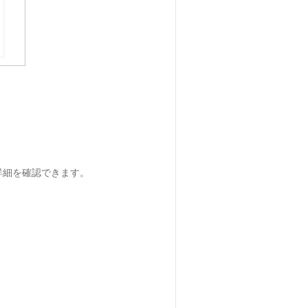
詳細を確認できます。
。
。