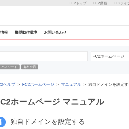
FC2トップ
FC2動画
FC2ライ
ス情報
推奨動作環境
お問い合わせ
パスワード
有料会員
C2ヘルプ
FC2ホームページ
マニュアル
独自ドメインを設定す
FC2ホームページ マニュアル
独自ドメインを設定する