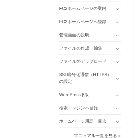
FC2ホームページの案内
FC2ホームページへ登録
管理画面の説明
ファイルの作成・編集
ファイルのアップロード
SSL暗号化通信（HTTPS）
の設定
WordPress β版
検索エンジンへ登録
ホームページ用語 目次
マニュアル一覧を見る »