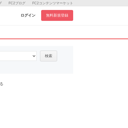
ブ
FC2ブログ
FC2コンテンツマーケット
ログイン
無料新規登録
検索
る