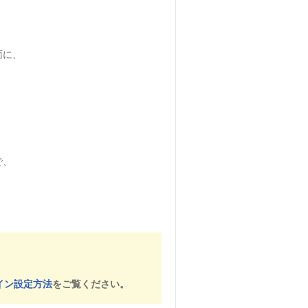
面に、
で、
イン設定方法
をご覧ください。