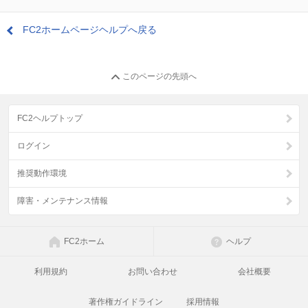
FC2ホームページヘルプへ戻る
このページの先頭へ
FC2ヘルプトップ
ログイン
推奨動作環境
障害・メンテナンス情報
FC2ホーム
ヘルプ
利用規約
お問い合わせ
会社概要
著作権ガイドライン
採用情報