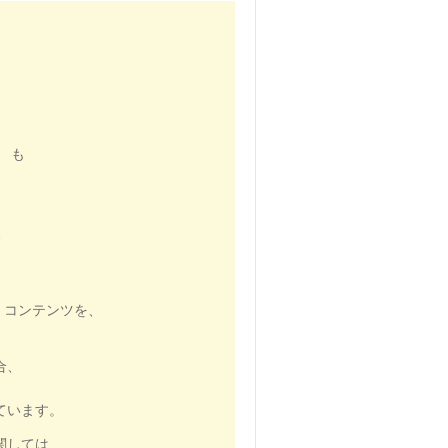
） も
、
P コンテンツを、
合、
ています。
関しては、