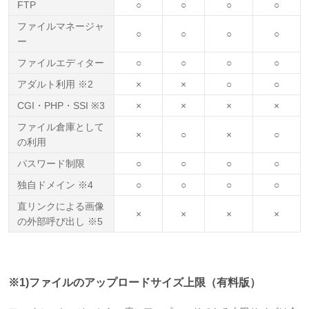
FTP
○
○
○
○
ファイルマネージャ
○
○
○
○
ー
ファイルエディター
○
○
○
○
アダルト利用 ※2
×
×
○
○
CGI・PHP・SSI ※3
×
×
×
×
ファイル倉庫として
×
○
×
○
の利用
パスワード制限
○
○
○
○
独自ドメイン ※4
○
○
○
○
直リンクによる画像
×
×
×
×
の外部呼び出し ※5
※1)ファイルのアップロードサイズ上限（有料版）