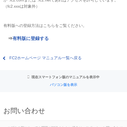
が*.fc2.comまたは*.fc2.net
であればアクセスを許可しています。
（fc2.xxxは対象外）
有料版への登録方法はこちらをご覧ください。
⇒
有料版に登録する
FC2ホームページ マニュアル一覧へ戻る
現在スマートフォン版のマニュアルを表示中
パソコン版を表示
お問い合わせ