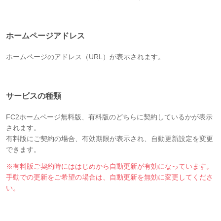
ホームページアドレス
ホームページのアドレス（URL）が表示されます。
サービスの種類
FC2ホームページ無料版、有料版のどちらに契約しているかが表示
されます。
有料版にご契約の場合、有効期限が表示され、自動更新設定を変更
できます。
※有料版ご契約時にははじめから自動更新が有効になっています。
手動での更新をご希望の場合は、自動更新を無効に変更してくださ
い。