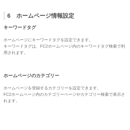
6 ホームページ情報設定
キーワードタグ
ホームページにキーワードタグを設定できます。
キーワードタグは、FC2ホームページ内のキーワードタグ検索で利
用されます。
ホームページのカテゴリー
ホームページを登録するカテゴリーを設定できます。
FC2ホームページ内のカテゴリーページやカテゴリー検索で表示さ
れます。