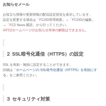
お知らせメール
お役立ち情報や更新情報の配信設定状況を表示しています。
設定を変更する場合は「FC2ID管理画面」→「FC2IDの編集」
→「FC2 News 購読」から行ってください。
※FC2ホームページのお知らせ単体の解除はできません。
２ SSL暗号化通信（HTTPS）の設定
SSL を有効・無効に設定することができます。
詳細は「
ホームページの SSL暗号化通信（HTTPS）を有効にす
る
」をご参照ください。
３ セキュリティ対策