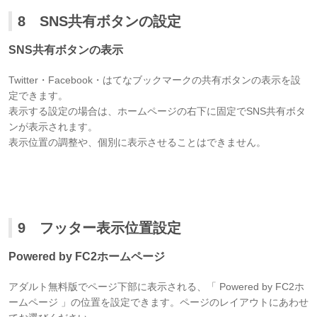
8 SNS共有ボタンの設定
SNS共有ボタンの表示
Twitter・Facebook・はてなブックマークの共有ボタンの表示を設
定できます。
表示する設定の場合は、ホームページの右下に固定でSNS共有ボタ
ンが表示されます。
表示位置の調整や、個別に表示させることはできません。
9 フッター表示位置設定
Powered by FC2ホームページ
アダルト無料版でページ下部に表示される、「 Powered by FC2ホ
ームページ 」の位置を設定できます。ページのレイアウトにあわせ