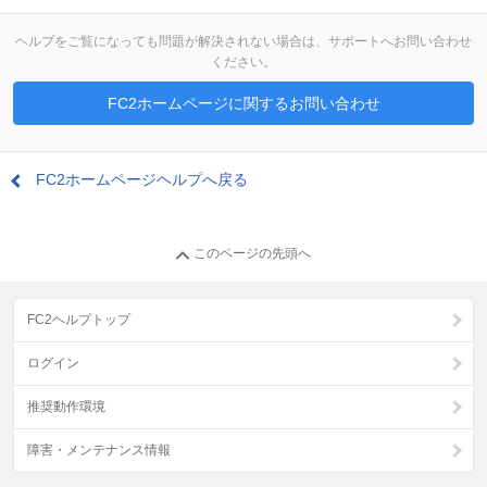
ヘルプをご覧になっても問題が解決されない場合は、サポートへお問い合わせ
ください。
FC2ホームページに関するお問い合わせ
FC2ホームページヘルプへ戻る
このページの先頭へ
FC2ヘルプトップ
ログイン
推奨動作環境
障害・メンテナンス情報