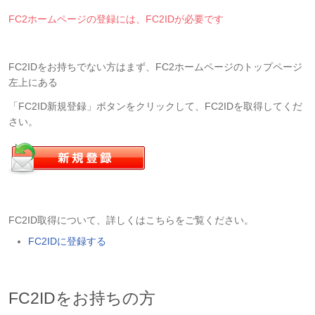
FC2ホームページの登録には、FC2IDが必要です
FC2IDをお持ちでない方はまず、FC2ホームページのトップページ
左上にある
「FC2ID新規登録」ボタンをクリックして、FC2IDを取得してくだ
さい。
FC2ID取得について、詳しくはこちらをご覧ください。
FC2IDに登録する
FC2IDをお持ちの方