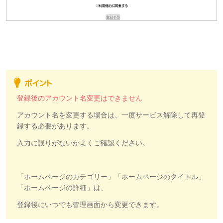
登録後のアカウント名変更はできません
アカウント名を変更する場合は、一度サービス解除して再登
録する必要があります。
入力に誤りがないかよくご確認ください。
「ホームページのカテゴリー」「ホームページのタイトル」
「ホームページの詳細」は、
登録後にいつでも管理画面から変更できます。