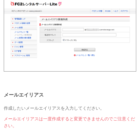
メールエイリアス
作成したいメールエイリアスを入力してください。
メールエイリアスは一度作成すると変更できませんのでご注意くだ
さい。