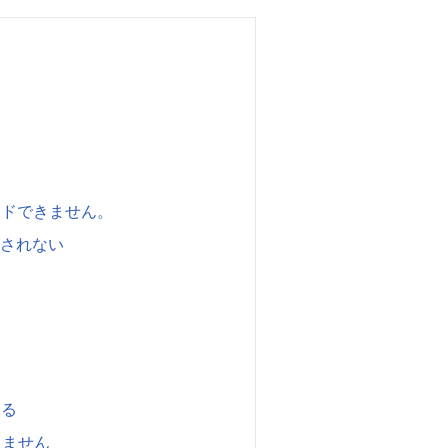
！
ードできません。
示されない
出る
きません