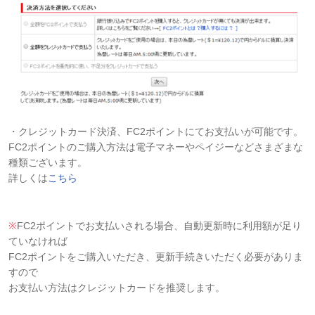
・クレジットカード決済、FC2ポイントにてお支払いが可能です。
FC2ポイントのご購入方法は電子マネーやペイジーなどさまざまな
種類ございます。
詳しくは
こちら
※
FC2ポイントでお支払いされる場合、自動更新時に利用額が足り
ていなければ
FC2ポイントをご購入いただき、更新手続きいただく必要がありま
すので
お支払い方法はクレジットカードを推奨します。