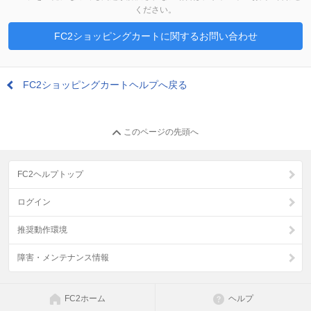
ください。
FC2ショッピングカートに関するお問い合わせ
FC2ショッピングカートヘルプへ戻る
このページの先頭へ
FC2ヘルプトップ
ログイン
推奨動作環境
障害・メンテナンス情報
FC2ホーム
ヘルプ