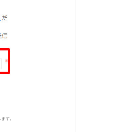
。
します。