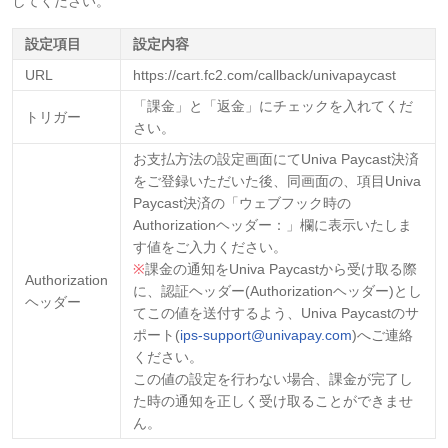
してください。
設定項目
設定内容
URL
https://cart.fc2.com/callback/univapaycast
「課金」と「返金」にチェックを入れてくだ
トリガー
さい。
お支払方法の設定画面にてUniva Paycast決済
をご登録いただいた後、同画面の、項目Univa
Paycast決済の「ウェブフック時の
Authorizationヘッダー：」欄に表示いたしま
す値をご入力ください。
※
課金の通知をUniva Paycastから受け取る際
Authorization
に、認証ヘッダー(Authorizationヘッダー)とし
ヘッダー
てこの値を送付するよう、Univa Paycastのサ
ポート(
ips-support@univapay.com
)へご連絡
ください。
この値の設定を行わない場合、課金が完了し
た時の通知を正しく受け取ることができませ
ん。