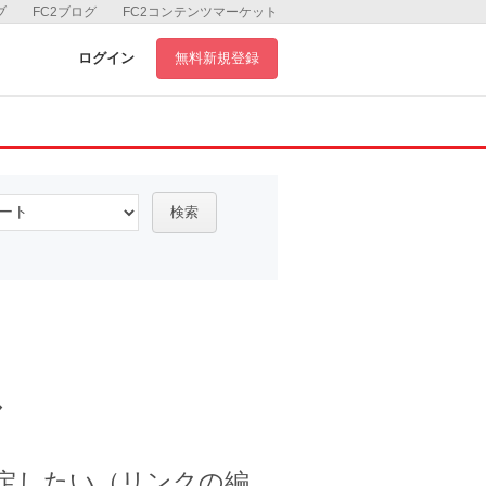
ブ
FC2ブログ
FC2コンテンツマーケット
ログイン
無料新規登録
検索
ル
定したい（リンクの編