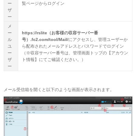
ー
覧ページからログイン
ザ
ー
メ
ー
https://rslite（お客様の収容サーバー番
ル
号）.fc2.com/tool/Mail/
にアクセスし、管理ユーザーか
ユ
ら配布されたメールアドレスとパスワードでログイン
ー
（※収容サーバー番号は、管理画面トップの【アカウン
ザ
ト情報】にてご確認ください。）
ー
メール受信箱を開くと以下のような画面が表示されます。