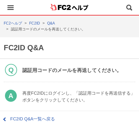
ヘルプ
FC2ヘルプ
FC2ID
Q&A
認証用コードのメールを再送してください。
FC2ID Q&A
認証用コードのメールを再送してください。
再度FC2IDにログインし、「認証用コードを再送信する」
ボタンをクリックしてください。
FC2ID Q&A一覧へ戻る