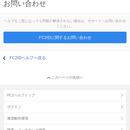
お問い合わせ
ヘルプをご覧になっても問題が解決されない場合は、サポートへお問い合わせ
ください。
FC2IDに関するお問い合わせ
FC2IDヘルプへ戻る
このページの先頭へ
FC2ヘルプトップ
ログイン
推奨動作環境