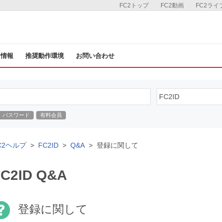
FC2トップ
FC2動画
FC2ライ
ス情報
推奨動作環境
お問い合わせ
パスワード
有料会員
C2ヘルプ
FC2ID
Q&A
登録に関して
FC2ID Q&A
登録に関して