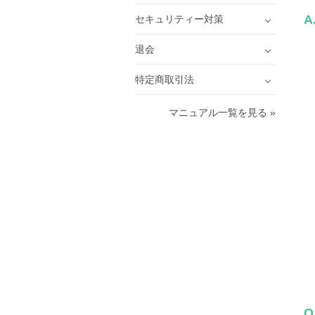
A
セキュリティー対策
退会
特定商取引法
マニュアル一覧を見る »
Q