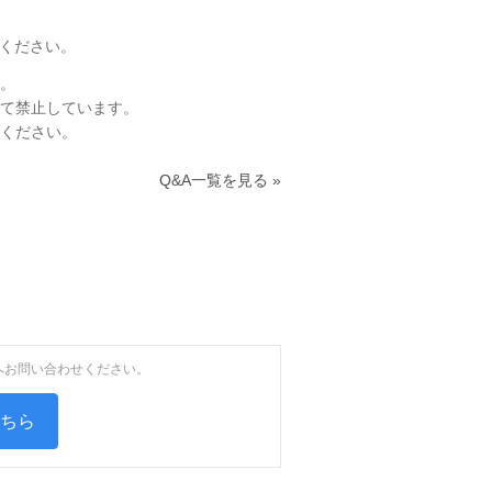
てください。
。
て禁止しています。
ください。
Q&A一覧を見る »
へお問い合わせください。
こちら