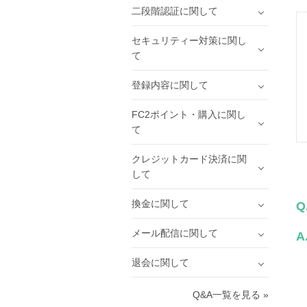
二段階認証に関して
セキュリティー対策に関し
て
登録内容に関して
FC2ポイント・購入に関し
て
クレジットカード決済に関
して
換金に関して
Q
メール配信に関して
A
退会に関して
Q&A一覧を見る »