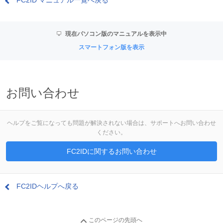
FC2ID マニュアル一覧へ戻る
現在パソコン版のマニュアルを表示中
スマートフォン版を表示
お問い合わせ
ヘルプをご覧になっても問題が解決されない場合は、サポートへお問い合わせ
ください。
FC2IDに関するお問い合わせ
FC2IDヘルプへ戻る
このページの先頭へ