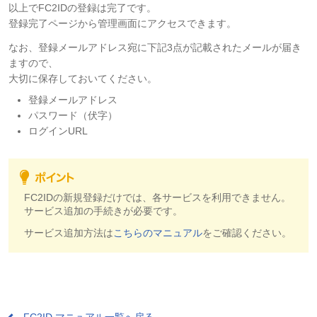
以上でFC2IDの登録は完了です。
登録完了ページから管理画面にアクセスできます。
なお、登録メールアドレス宛に下記
3点が記載されたメールが届き
ますので、
大切に保存しておいてください。
登録メールアドレス
パスワード（伏字）
ログインURL
FC2IDの新規登録だけでは、各サービスを利用できません。
サービス追加の手続きが必要です。
サービス追加方法は
こちらのマニュアル
をご確認ください。