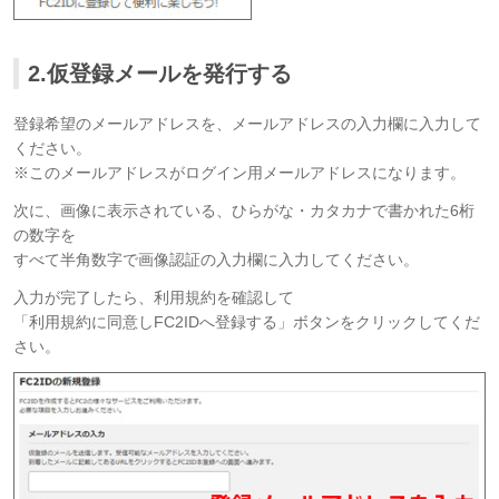
2.仮登録メールを発行する
登録希望のメールアドレスを、
メールアドレスの入力欄
に
入力して
ください。
※このメールアドレスがログイン用メールアドレスになります。
次に、画像に表示されている、ひらがな・カタカナで書かれた6桁
の数字を
すべて半角数字で
画像認証の入力欄に
入力してください。
入力が完了したら、利用規約を確認して
「利用規約に同意しFC2IDへ登録する」ボタンをクリックしてくだ
さい。