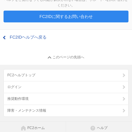
ください。
FC2IDに関するお問い合わせ
FC2IDヘルプへ戻る
このページの先頭へ
FC2ヘルプトップ
ログイン
推奨動作環境
障害・メンテナンス情報
FC2ホーム
ヘルプ