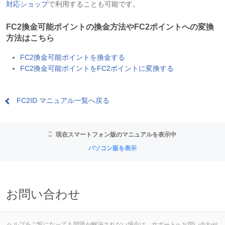
対応ショップ
で利用することも可能です。
FC2換金可能ポイントの換金方法やFC2ポイントへの変換
方法はこちら
FC2換金可能ポイントを換金する
FC2換金可能ポイントをFC2ポイントに変換する
FC2ID マニュアル一覧へ戻る
現在スマートフォン版のマニュアルを表示中
パソコン版を表示
お問い合わせ
ヘルプをご覧になっても問題が解決されない場合は、サポートへお問い合わせ