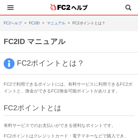
ヘルプ
FC2ヘルプ
FC2ID
マニュアル
FC2ポイントとは？
FC2ID マニュアル
FC2ポイントとは？
FC2で利用できるポイントには、有料サービスに利用できるFC2ポ
イントと、換金ができるFC2換金可能ポイントがあります。
FC2ポイントとは
有料サービスでのお支払いができる便利なポイントです。
FC2ポイントはクレジットカード・電子マネーなどで購入でき、