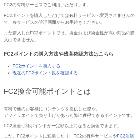
FC2の有料サービスでご利用いただけます。
FC2ポイントを購入しただけでは有料サービスへ変更されませんの
で、各サービスの管理画面からお手続きください。
また購入したFC2ポイントでは、換金および換金性が高い商品の購
入はできません。
FC2ポイントの購入方法や残高確認方法はこちら
FC2ポイントを購入する
現在のFC2ポイント数を確認する
FC2換金可能ポイントとは
有料で他のお客様にコンテンツを提供した際や、
アフィリエイトで売り上げがあった際に獲得できるポイントです。
FC2換金可能ポイントが一定額以上になると換金できます。
また、FC2ポイントに変換したり、FC2の有料サービスや
FC2決済