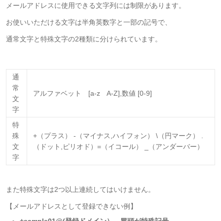
メールアドレスに使用できる文字列には制限があります。
お使いいただける文字は半角英数字と一部の記号で、
通常文字と特殊文字の2種類に分けられています。
通
常
アルファベット [a-z A-Z],数値 [0-9]
文
字
特
殊
+（プラス） -（マイナス,ハイフォン） \（円マーク） .
文
（ドット,ピリオド）=（イコール） _（アンダーバー）
字
また特殊文字は2つ以上連続してはいけません。
【メールアドレスとして登録できない例】
+sample01@(登録ドメイン）…冒頭が特殊記号