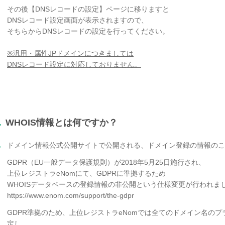
その後【DNSレコードの設定】ページに移りますと
DNSレコード設定画面が表示されますので、
そちらからDNSレコードの設定を行ってください。
※汎用・属性JPドメインにつきましては
DNSレコード設定に対応しておりません。
.
WHOIS情報とは何ですか？
.
ドメイン情報公式公開サイトで公開される、ドメイン登録の情報のこ
GDPR（EU一般データ保護規則）が2018年5月25日施行され、
上位レジストラeNomにて、GDPRに準拠するため
WHOISデータベースの登録情報の非公開という仕様変更が行われま
https://www.enom.com/support/the-gdpr
GDPR準拠のため、上位レジストラeNomでは全てのドメイン名の
定し、