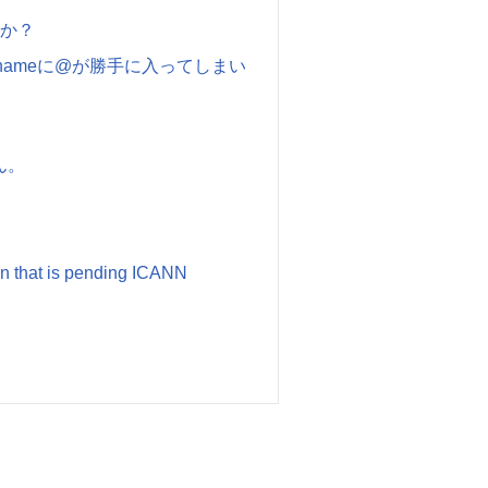
すか？
stnameに@が勝手に入ってしまい
ん。
at is pending ICANN