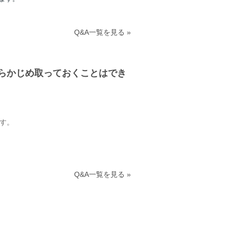
Q&A一覧を見る »
らかじめ取っておくことはでき
ます。
Q&A一覧を見る »