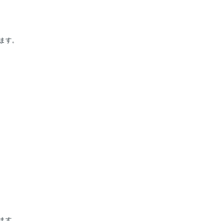
います。
います。