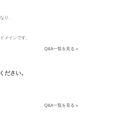
なり、
ドメインです。
Q&A一覧を見る »
てください。
Q&A一覧を見る »