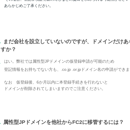
あらかじめご了承ください。
.
まだ会社を設立していないのですが、ドメインだけあ
ますか？
はい。弊社では属性型JPドメインの仮登録申請が可能のため
.
登記情報をお持ちでない方も、.co.jp .or.jpドメイン名の申請ができ
なお 仮登録後、6か月以内に本登録手続きを行わないと
ドメインが削除されてしまいますのでご注意ください。
.
属性型JPドメインを他社からFC2に移管するには？