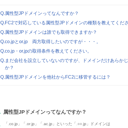
Q.属性型JPドメインってなんですか？
Q.FC2で対応している属性型JPドメインの種類を教えてくだ
Q.属性型JPドメインは誰でも取得できますか？
Q.co.jpとor.jp 両方取得したいのですが・・・。
Q.co.jp・or.jpの取得条件を教えてください。
Q.まだ会社を設立していないのですが、ドメインだけあらか
か？
Q.属性型JPドメインを他社からFC2に移管するには？
.
属性型JPドメインってなんですか？
「.co.jp」「.or.jp」「.ac.jp」といった「.○○.jp」ドメインは
.