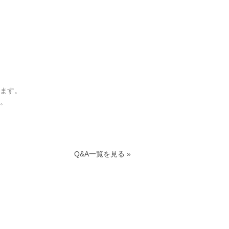
ます。
。
Q&A一覧を見る »