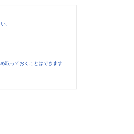
さい。
じめ取っておくことはできます