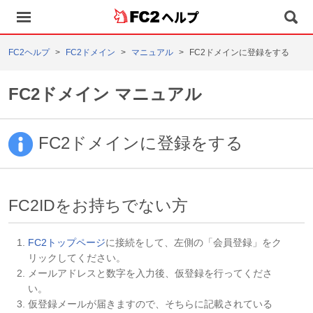
ヘルプ
FC2ヘルプ
FC2ドメイン
マニュアル
FC2ドメインに登録をする
FC2ドメイン マニュアル
FC2ドメインに登録をする
FC2IDをお持ちでない方
FC2トップページ
に接続をして、左側の「会員登録」をク
リックしてください。
メールアドレスと数字を入力後、仮登録を行ってくださ
い。
仮登録メールが届きますので、そちらに記載されている