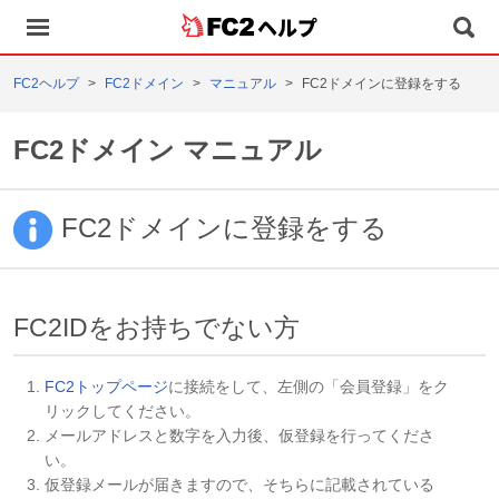
ヘルプ
FC2ヘルプ
FC2ドメイン
マニュアル
FC2ドメインに登録をする
FC2ドメイン マニュアル
FC2ドメインに登録をする
FC2IDをお持ちでない方
FC2トップページ
に接続をして、左側の「会員登録」をク
リックしてください。
メールアドレスと数字を入力後、仮登録を行ってくださ
い。
仮登録メールが届きますので、そちらに記載されている