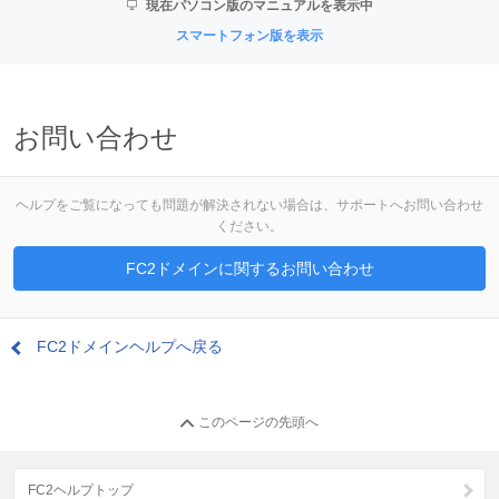
現在パソコン版のマニュアルを表示中
スマートフォン版を表示
お問い合わせ
ヘルプをご覧になっても問題が解決されない場合は、サポートへお問い合わせ
ください。
FC2ドメインに関するお問い合わせ
FC2ドメインヘルプへ戻る
このページの先頭へ
FC2ヘルプトップ