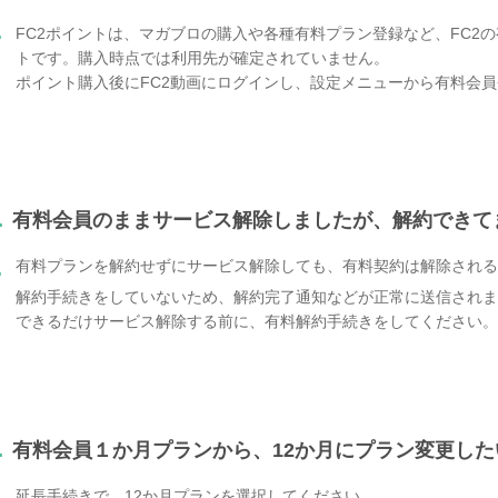
.
FC2ポイントは、マガブロの購入や各種有料プラン登録など、FC2
トです。購入時点では利用先が確定されていません。
ポイント購入後にFC2動画にログインし、設定メニューから有料会
.
有料会員のままサービス解除しましたが、解約できて
有料プランを解約せずにサービス解除しても、有料契約は解除される
.
解約手続きをしていないため、解約完了通知などが正常に送信されま
できるだけサービス解除する前に、有料解約手続きをしてください。
.
有料会員１か月プランから、12か月にプラン変更した
延長手続きで、12か月プランを選択してください。