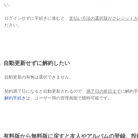
い。
ログインせずに手続きに進むと、
支払い方法の選択肢がクレジットカ
ださい。
.
自動更新せずに解約したい
.
自動更新の有無は選択できません。
契約満了日になると自動更新されるので、
満了日の前日まで
に解約手
解約手続き
は、ユーザー用の管理画面で随時可能です。
.
有料版から無料版に戻すと友人やアルバムの登録、投