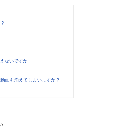
か？
払えないですか
た動画も消えてしまいますか？
い