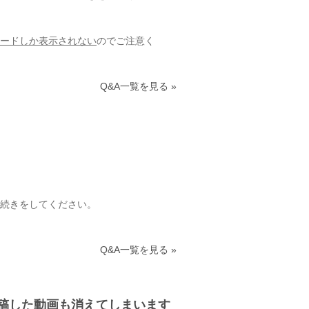
ードしか表示されない
のでご注意く
Q&A一覧を見る »
続きをしてください。
Q&A一覧を見る »
稿した動画も消えてしまいます