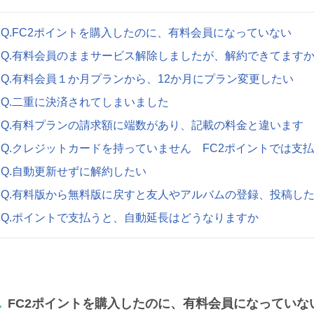
Q.FC2ポイントを購入したのに、有料会員になっていない
Q.有料会員のままサービス解除しましたが、解約できてます
Q.有料会員１か月プランから、12か月にプラン変更したい
Q.二重に決済されてしまいました
Q.有料プランの請求額に端数があり、記載の料金と違います
Q.クレジットカードを持っていません FC2ポイントでは支
Q.自動更新せずに解約したい
Q.有料版から無料版に戻すと友人やアルバムの登録、投稿し
Q.ポイントで支払うと、自動延長はどうなりますか
.
FC2ポイントを購入したのに、有料会員になっていな