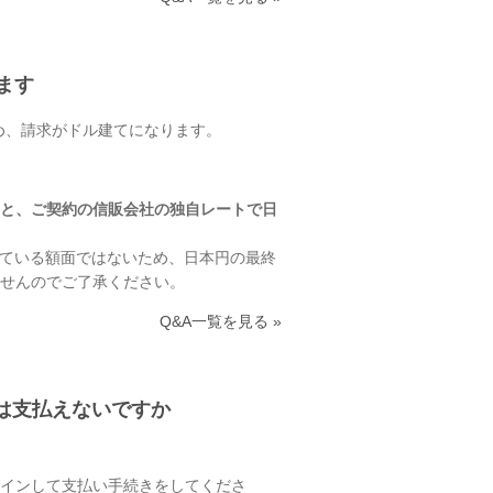
ます
るため、請求がドル建てになります。
と、ご契約の信販会社の独自レートで日
している額面ではないため、日本円の最終
ませんのでご了承ください。
Q&A一覧を見る »
は支払えないですか
グインして支払い手続きをしてくださ