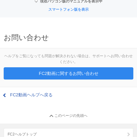
現在パソコン版のマニュアルを表示中
スマートフォン版を表示
お問い合わせ
ヘルプをご覧になっても問題が解決されない場合は、サポートへお問い合わせ
ください。
FC2動画に関するお問い合わせ
FC2動画ヘルプへ戻る
このページの先頭へ
FC2ヘルプトップ