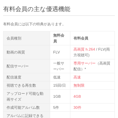
有料会員の主な優遇機能
有料会員には以下の特典があります。
無料会
会員種別
有料会員
員
高画質 h.264
/ FLV(両
動画の画質
FLV
方視聴可)
一般サ
専用サーバー
（高画質
配信サーバー
ーバー
配信）*
配信速度
低速
高速
視聴できる再生数
15回/日
無制限
アップロード可能な動
1GB
4GB
画サイズ
作成可能アルバム数
5件
30件
アルバムに記録できる