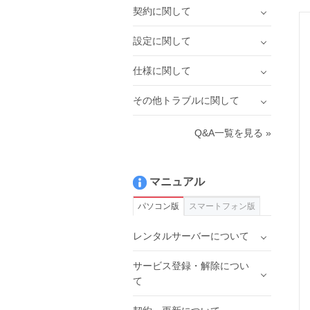
契約に関して
設定に関して
仕様に関して
その他トラブルに関して
Q&A一覧を見る »
マニュアル
パソコン版
スマートフォン版
レンタルサーバーについて
サービス登録・解除につい
て