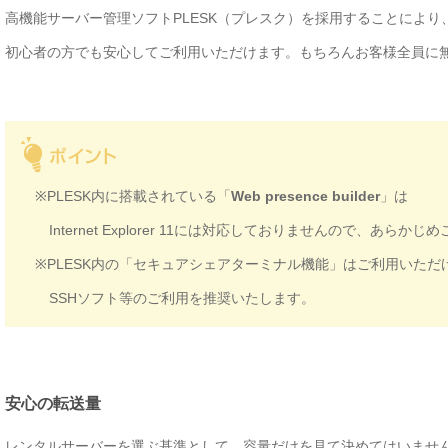
高機能サーバー管理ソフトPLESK（プレスク）を採用することによ
初心者の方でも安心してご利用いただけます。もちろんお客様全員に
※PLESK内に搭載されている「
Web presence builder
」は
Internet Explorer 11には対応しておりませんので、あらか
※PLESK内の「セキュアシェアターミナル機能」はご利用いただ
SSHソフト等のご利用を推奨いたします。
安心の転送量
レンタルサーバーを選ぶ基準として、容量だけを見て決めてはいませ