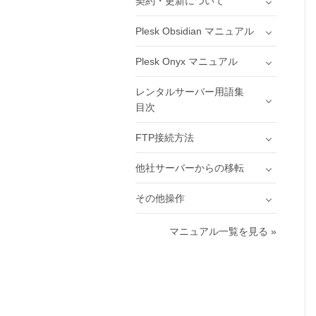
契約・更新について
Plesk Obsidian マニュアル
Plesk Onyx マニュアル
レンタルサーバー用語集
目次
FTP接続方法
他社サーバーからの移転
その他操作
マニュアル一覧を見る »