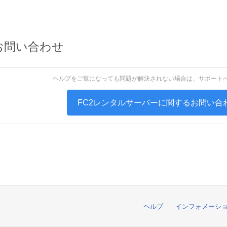
お問い合わせ
ヘルプをご覧になっても問題が解決されない場合は、サポート
FC2レンタルサーバーに関するお問い合
ヘルプ
インフォメーシ