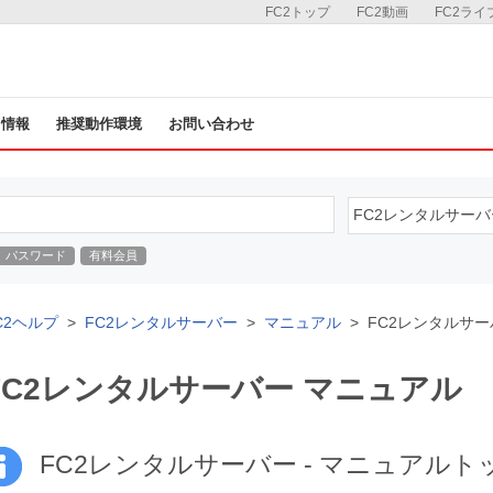
FC2トップ
FC2動画
FC2ライ
ス情報
推奨動作環境
お問い合わせ
パスワード
有料会員
C2ヘルプ
FC2レンタルサーバー
マニュアル
FC2レンタルサー
FC2レンタルサーバー マニュアル
FC2レンタルサーバー - マニュアルト