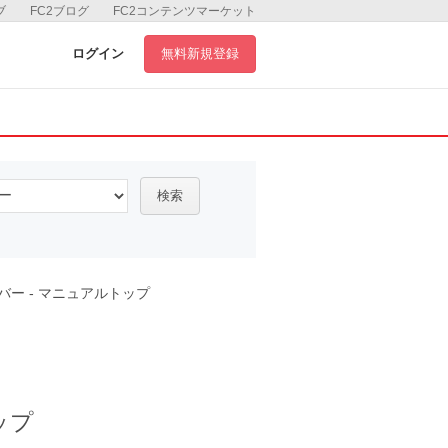
ブ
FC2ブログ
FC2コンテンツマーケット
ログイン
無料新規登録
検索
バー - マニュアルトップ
ップ