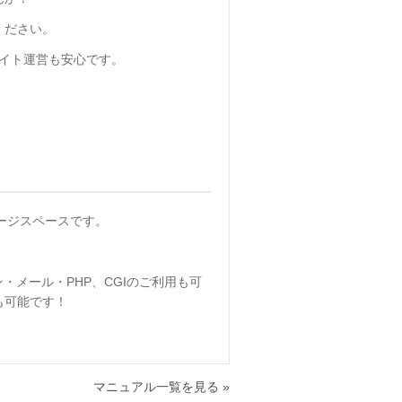
ください。
サイト運営も安心です。
ームページスペースです。
・メール・PHP、CGIのご利用も可
も可能です！
マニュアル一覧を見る »