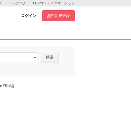
ブ
FC2ブログ
FC2コンテンツマーケット
ログイン
無料新規登録
検索
eZilla編