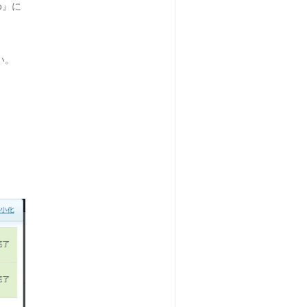
p』に
さい。