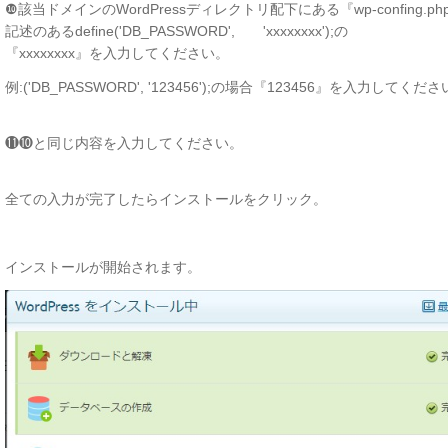
❿該当ドメインのWordPressディレクトリ配下にある『wp-confing.ph
記述のあるdefine('DB_PASSWORD', 'xxxxxxxx');の
『xxxxxxxx』を入力してください。
例:('DB_PASSWORD', '123456');の場合『123456』を入力してくだ
⓫❿と同じ内容を入力してください。
全ての入力が完了したらインストールをクリック。
インストールが開始されます。