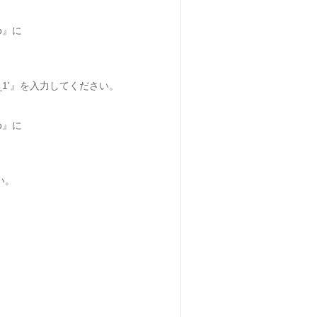
p』に
rdpress_1'』を入力してください。
p』に
さい。