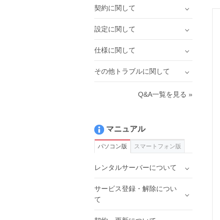
契約に関して
設定に関して
仕様に関して
その他トラブルに関して
Q&A一覧を見る »
マニュアル
パソコン版
スマートフォン版
レンタルサーバーについて
サービス登録・解除につい
て