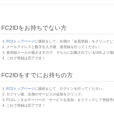
FC2IDをお持ちでない方
FC2トップページ
に接続をして、左側の「会員登録」をクリックし
メールアドレスと数字を入力後、仮登録を行ってください。
仮登録メールが届きますので、そちらに記載されているURLより
これで登録は完了です！
FC2IDをすでにお持ちの方
FC2トップページ
に接続をして、ログインを行ってください。
ログイン後、左側のサービスの追加をクリック。
FC2レンタルサーバーの「サービスを追加」をクリックして登録
これで登録は完了です！