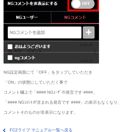
NG設定画面にて「OFF」をタップしていただき
「ON」の状態にしていただく事で
コメント欄上で「#### NGﾕｰｻﾞの発言です ####」
「#### NGｺﾒﾝﾄが含まれる発言です ####」の表示もなくなり、
コメントそのものが非表示になります。
FC2ライブ マニュアル一覧へ戻る