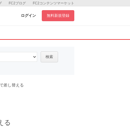
ブ
FC2ブログ
FC2コンテンツマーケット
ログイン
無料新規登録
検索
で差し替える
える