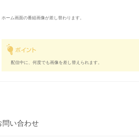
ホーム画面の番組画像が差し替わります。
配信中に、何度でも画像を差し替えられます。
お問い合わせ