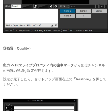
③画質（Quality）
出力 -> FC2ライブプロパティ内の歯車マーク
から配信チャンネル
の画質の詳細な設定が行えます。
設定が完了したら、セットアップ画面右上の
「Restore」
を押して
ください。