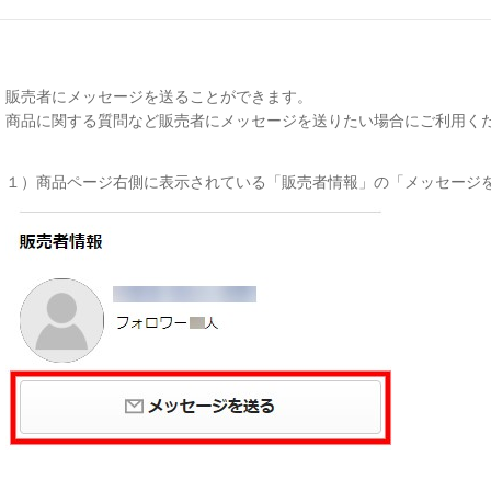
販売者にメッセージを送ることができます。
商品に関する質問など販売者にメッセージを送りたい場合にご利用く
１）商品ページ右側に表示されている「販売者情報」の「メッセージ