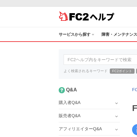
ヘルプ
サービスから探す
障害・メンテナン
よく検索されるキーワード
FC2ポイント
Q&A
F
購入者Q&A
販売者Q&A
アフィリエイターQ&A